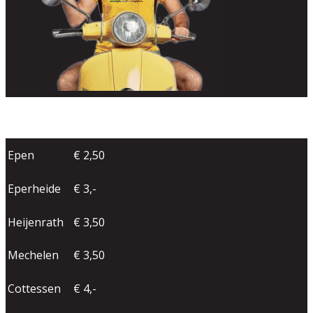
Epen
€ 2,50
Eperheide
€ 3,-
Heijenrath
€ 3,50
Mechelen
€ 3,50
Cottessen
€ 4,-