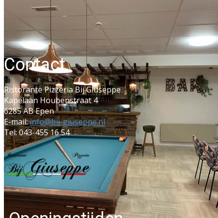
Co​ntact
Ristorante Pizzeria Bij Giuseppe
Kapelaan Houbenstraat 4
6285 AB Epen
E-mail:
info@bij-giuseppe.nl
Tel: 043-455 16 54